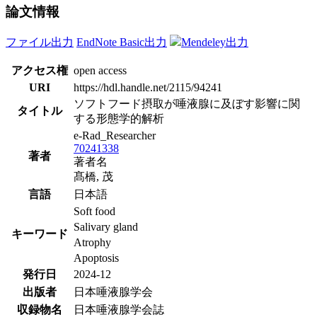
論文情報
ファイル出力
EndNote Basic出力
Mendeley出力
アクセス権
open access
URI
https://hdl.handle.net/2115/94241
ソフトフード摂取が唾液腺に及ぼす影響に関
タイトル
する形態学的解析
e-Rad_Researcher
70241338
著者
著者名
髙橋, 茂
言語
日本語
Soft food
Salivary gland
キーワード
Atrophy
Apoptosis
発行日
2024-12
出版者
日本唾液腺学会
収録物名
日本唾液腺学会誌