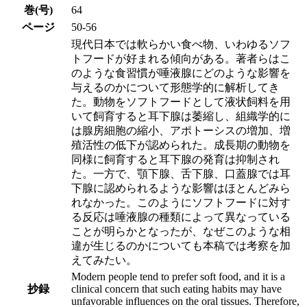
巻(号)
64
ページ
50-56
現代日本では軟らかい食べ物、いわゆるソフ
トフードが好まれる傾向がある。著者らはこ
のような食習慣が唾液腺にどのような影響を
与えるのかについて形態学的に解析してき
た。動物をソフトフードとして液状飼料を用
いて飼育すると耳下腺は萎縮し、組織学的に
は腺房細胞の縮小、アポトーシスの増加、増
殖活性の低下が認められた。成長期の動物を
同様に飼育すると耳下腺の発育は抑制され
た。一方で、顎下腺、舌下腺、口蓋腺では耳
下腺に認められるような影響はほとんどみら
れなかった。このようにソフトフードに対す
る反応は唾液腺の種類によって異なっている
ことが明らかとなったが、なぜこのような相
違が生じるのかについても本稿では考察を加
えてみたい。
Modern people tend to prefer soft food, and it is a
抄録
clinical concern that such eating habits may have
unfavorable influences on the oral tissues. Therefore,