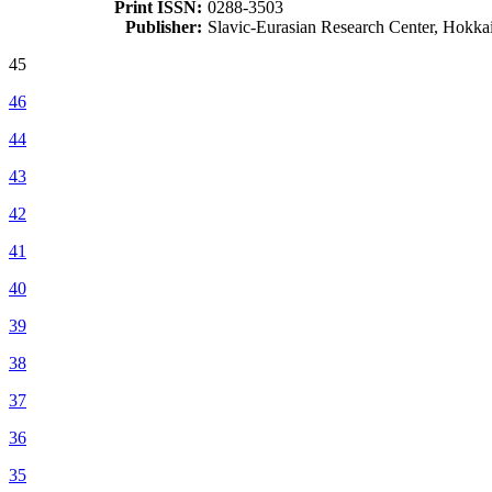
Print ISSN:
0288-3503
Publisher:
Slavic-Eurasian Research Center, Hokka
45
46
44
43
42
41
40
39
38
37
36
35