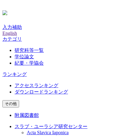
入力補助
English
カテゴリ
研究科等一覧
学位論文
紀要・学協会
ランキング
アクセスランキング
ダウンロードランキング
その他
附属図書館
スラブ・ユーラシア研究センター
Acta Slavica Iaponica