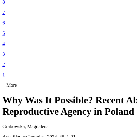
8
7
6
5
4
3
2
1
+ More
Why Was It Possible? Recent Abo
Reproductive Agency in Poland
Grabowska, Magdalena
Acta Slavica Iaponica, 2024, 45, 1-21