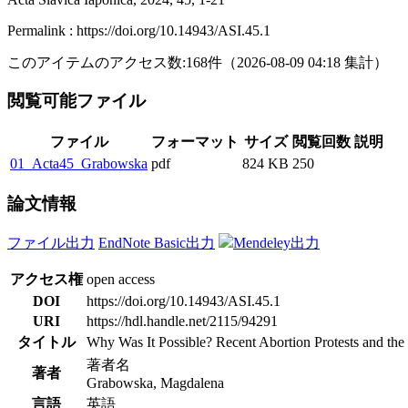
Permalink : https://doi.org/10.14943/ASI.45.1
このアイテムのアクセス数:
168
件
（
2026-08-09
04:18 集計
）
閲覧可能ファイル
ファイル
フォーマット
サイズ
閲覧回数
説明
01_Acta45_Grabowska
pdf
824 KB
250
論文情報
ファイル出力
EndNote Basic出力
Mendeley出力
アクセス権
open access
DOI
https://doi.org/10.14943/ASI.45.1
URI
https://hdl.handle.net/2115/94291
タイトル
Why Was It Possible? Recent Abortion Protests and the
著者名
著者
Grabowska, Magdalena
言語
英語