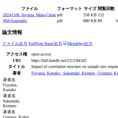
ファイル
フォーマット
サイズ
閲覧回数
20241106_fuyama_Main-Clean
pdf
558 KB
152
WebAppendix
pdf
880 KB
80
S
論文情報
ファイル出力
EndNote Basic出力
Mendeley出力
アクセス権
open access
URI
https://hdl.handle.net/2115/94345
タイトル
Impact of correlation structure on sample size requir
著者
Fuyama, Kanako ; Sakamaki, Kentaro ; Uemura, Koh
著者名
Fuyama,
Kanako
著者名
Sakamaki,
Kentaro
著者名
Uemura, Kohei