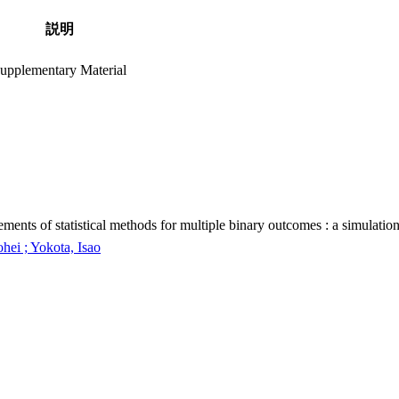
説明
upplementary Material
ements of statistical methods for multiple binary outcomes : a simulatio
ei ; Yokota, Isao