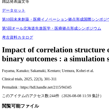
雑誌発表論文等
データセット
第10回未来創薬・医療イノベーション拠点形成国際シンポジ
第5回オール北海道先進医学・医療拠点形成シンポジウム
考古資料カタログ
Impact of correlation structure 
binary outcomes : a simulation 
Fuyama, Kanako; Sakamaki, Kentaro; Uemura, Kohei et al.
Clinical trials, 2025, 22(3), 301-311
Permalink : https://hdl.handle.net/2115/94345
このアイテムのアクセス数:
244
件
（
2026-08-08
11:59 集計
）
閲覧可能ファイル