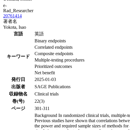
e-
Rad_Researcher
20761414
著者名
Yokota, Isao
言語
英語
Binary endpoints
Correlated endpoints
Composite endpoints
キーワード
Multiple-testing procedures
Prioritized outcomes
Net benefit
発行日
2025-01-03
出版者
SAGE Publications
収録物名
Clinical trials
巻(号)
22(3)
ページ
301-311
Background In randomized clinical trials, multiple-
Previous studies have shown that correlations betwee
the power and required sample sizes of methods for