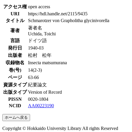
アクセス権
open access
URI
https://hdl.handle.net/2115/9435
タイトル
Schmarotzer von Grapholitha glycinivorella
著者名
著者
Uchida, Toichi
言語
ドイツ語
発行日
1940-03
出版者
松村 松年
収録物名
Insecta matsumurana
巻(号)
14(2-3)
ページ
63-66
資源タイプ
紀要論文
出版タイプ
Version of Record
PISSN
0020-1804
NCID
AA00223190
ホームへ戻る
Copyright © Hokkaido University Library All rights Reserved