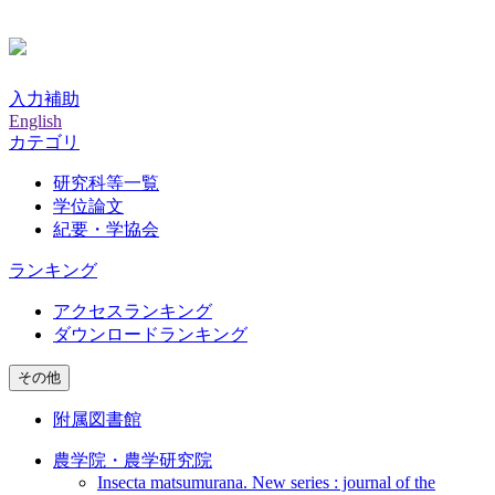
入力補助
English
カテゴリ
研究科等一覧
学位論文
紀要・学協会
ランキング
アクセスランキング
ダウンロードランキング
その他
附属図書館
農学院・農学研究院
Insecta matsumurana. New series : journal of the