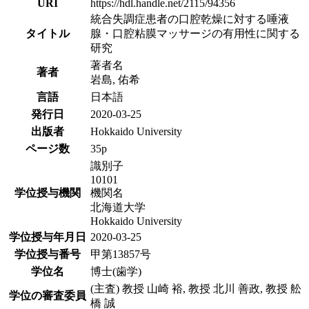
URI
https://hdl.handle.net/2115/94356
統合失調症患者の口腔乾燥に対する唾液
タイトル
腺・口腔粘膜マッサージの有用性に関する
研究
著者名
著者
岩島, 佑希
言語
日本語
発行日
2020-03-25
出版者
Hokkaido University
ページ数
35p
識別子
10101
学位授与機関
機関名
北海道大学
Hokkaido University
学位授与年月日
2020-03-25
学位授与番号
甲第13857号
学位名
博士(歯学)
(主査) 教授 山崎 裕, 教授 北川 善政, 教授 舩
学位の審査委員
橋 誠