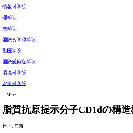
情報科学院
理学院
農学院
国際食資源学院
獣医学院
国際感染症学院
環境科学院
水産科学院
+ More
脂質抗原提示分子CD1dの構
日下, 裕規