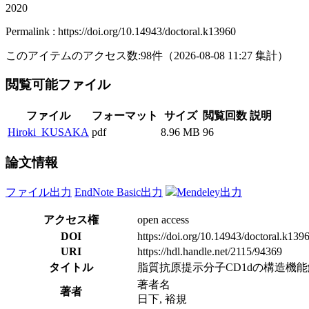
2020
Permalink : https://doi.org/10.14943/doctoral.k13960
このアイテムのアクセス数:
98
件
（
2026-08-08
11:27 集計
）
閲覧可能ファイル
ファイル
フォーマット
サイズ
閲覧回数
説明
Hiroki_KUSAKA
pdf
8.96 MB
96
論文情報
ファイル出力
EndNote Basic出力
Mendeley出力
アクセス権
open access
DOI
https://doi.org/10.14943/doctoral.k139
URI
https://hdl.handle.net/2115/94369
タイトル
脂質抗原提示分子CD1dの構造機
著者名
著者
日下, 裕規