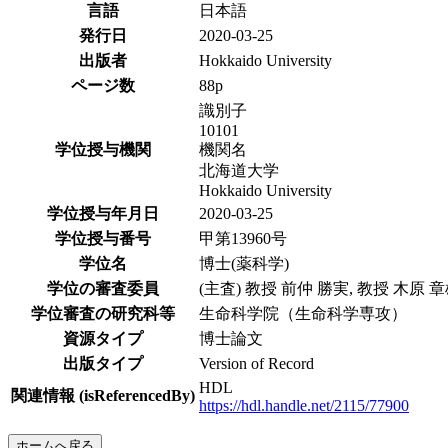
言語
日本語
発行日
2020-03-25
出版者
Hokkaido University
ページ数
88p
識別子
10101
学位授与機関
機関名
北海道大学
Hokkaido University
学位授与年月日
2020-03-25
学位授与番号
甲第13960号
学位名
博士(薬科学)
学位の審査委員
(主査) 教授 前仲 勝実, 教授 木原 
学位審査の研究科等
生命科学院（生命科学専攻）
資源タイプ
博士論文
出版タイプ
Version of Record
HDL
関連情報 (isReferencedBy)
https://hdl.handle.net/2115/77900
ホームへ戻る