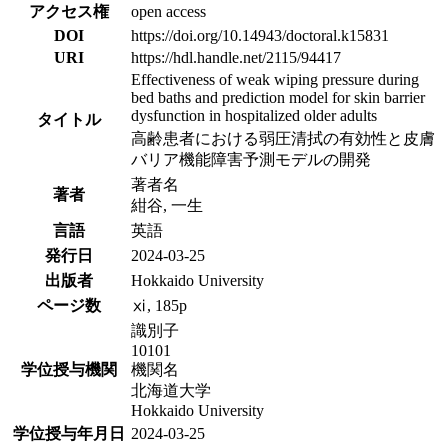
アクセス権
open access
DOI
https://doi.org/10.14943/doctoral.k15831
URI
https://hdl.handle.net/2115/94417
Effectiveness of weak wiping pressure during
bed baths and prediction model for skin barrier
dysfunction in hospitalized older adults
タイトル
高齢患者における弱圧清拭の有効性と皮膚
バリア機能障害予測モデルの開発
著者名
著者
紺谷, 一生
言語
英語
発行日
2024-03-25
出版者
Hokkaido University
ページ数
ⅺ, 185p
識別子
10101
学位授与機関
機関名
北海道大学
Hokkaido University
学位授与年月日
2024-03-25