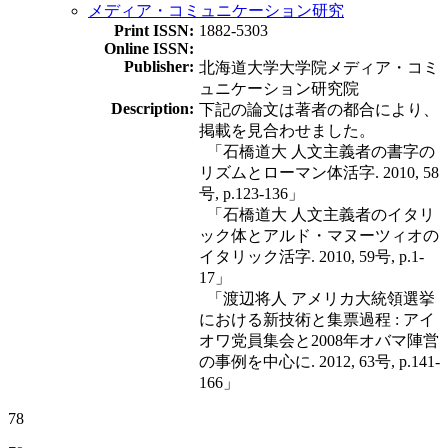
メディア・コミュニケーション研究
Print ISSN:
1882-5303
Online ISSN:
Publisher:
北海道大学大学院メディア・コミ
ュニケーション研究院
Description:
下記の論文は著者の都合により、
掲載を見合わせました。
「石橋道大 人文主義者の書字の
リズムとローマン体活字. 2010, 58
号, p.123-136」
「石橋道大 人文主義者のイタリ
ック体とアルド・マヌーツィオの
イタリック活字. 2010, 59号, p.1-
17」
「渡辺将人 アメリカ大統領選挙
における新技術と集票過程 : アイ
オワ党員集会と2008年オバマ陣営
の事例を中心に. 2012, 63号, p.141-
166」
78