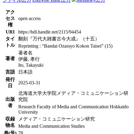
ファイル出力
EndNote Basic出力
Mendeley出力
アク
セス
open access
権
URI
https://hdl.handle.net/2115/94454
タイ
翻刻『万代大雑書古今大成』（十五）
トル
Reprinting : “Bandai Ozassyo Kokon Taisei” (15)
著者名
著者
伊藤, 孝行
Ito, Takayuki
言語
日本語
発行
2025-03-31
日
北海道大学大学院メディア・コミュニケーション研
出版
究院
者
Research Faculty of Media and Communication Hokkaido
University
収録
メディア・コミュニケーション研究
物名
Media and Communication Studies
巻(号)
78