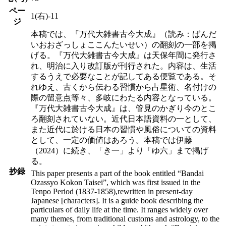
ペー
1(右)-11
ジ
本稿では、『万代大雑書古今大成』（読み：ばんだ
いおおざっしょここんたいせい）の翻刻の一部を掲
げる。『万代大雑書古今大成』は天保年間に発行さ
れ、明治に入り改訂版が刊行された。内容は、生活
するうえで必要なことが記してある便覧である。そ
れゆえ、古くから伝わる習慣から占星術、名付けの
際の留意点等々、多岐にわたる内容となっている。
『万代大雑書古今大成』は、管見のかぎり今のとこ
ろ翻刻されていない。近代日本語資料の一として、
また近代に於ける日本の習慣や風俗についての資料
として、一定の価値はあろう。本稿では伊藤
（2024）に続き、「き一」より「ゆ六」まで掲げ
る。
抄録
This paper presents a part of the book entitled “Bandai
Ozassyo Kokon Taisei”, which was first issued in the
Tenpo Period (1837-1858),rewritten in present-day
Japanese [characters]. It is a guide book describing the
particulars of daily life at the time. It ranges widely over
many themes, from traditional customs and astrology, to the