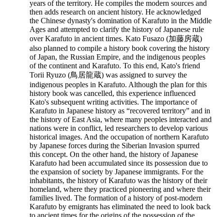
years of the territory. He compiles the modern sources and
then adds research on ancient history. He acknowledged
the Chinese dynasty's domination of Karafuto in the Middle
Ages and attempted to clarify the history of Japanese rule
over Karafuto in ancient times. Kato Fusazo (加藤房蔵)
also planned to compile a history book covering the history
of Japan, the Russian Empire, and the indigenous peoples
of the continent and Karafuto. To this end, Kato's friend
Torii Ryuzo (鳥居龍蔵) was assigned to survey the
indigenous peoples in Karafuto. Although the plan for this
history book was cancelled, this experience influenced
Kato's subsequent writing activities. The importance of
Karafuto in Japanese history as “recovered territory” and in
the history of East Asia, where many peoples interacted and
nations were in conflict, led researchers to develop various
historical images. And the occupation of northern Karafuto
by Japanese forces during the Siberian Invasion spurred
this concept. On the other hand, the history of Japanese
Karafuto had been accumulated since its possession due to
the expansion of society by Japanese immigrants. For the
inhabitants, the history of Karafuto was the history of their
homeland, where they practiced pioneering and where their
families lived. The formation of a history of post-modern
Karafuto by emigrants has eliminated the need to look back
to ancient times for the origins of the possession of the