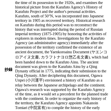
the time of its possession to the 1920s, and examines the
historical picture from the Karafuto Agency's History of
Karafuto Project and the author's personal activities.
Karafuto, south of 50°N, was incorporated into Japanese
territory in 1905 as recovered territory. Historical research
on Karafuto during this period was to reconstruct the
history that was interrupted during the period of Russian
imperial territory (1875-1905) by honoring the activities of
explorers in modern times. Investigations by the Karafuto
Agency (an administrative agency) immediately after the
possession of the territory confirmed the existence of an
ancient document, the Yaenkoroainu Document (ヤエンコ
ロアイヌ文書, カラフトナヨロ惣乙名文書), which had
been handed down to the Karafuto Ainu. The ancient
document was given to the Karafuto Ainu by a Qing
抄録
Dynasty official in 1775, indicating their submission to the
Qing Dynasty. After deciphering this document, Ogawa
Unpei (小川運平) envisioned a history of Karafuto as a
relay between the Japanese archipelago and the continent.
Ogawa's research was supported by the Karafuto Agency
of the time, as it would set a precedent for the planned trade
with the continent. In order to organize the early history of
the territory, the Karafuto Agency appoints Nakanoin
Tomiari (中院富有) to compile the history of the early