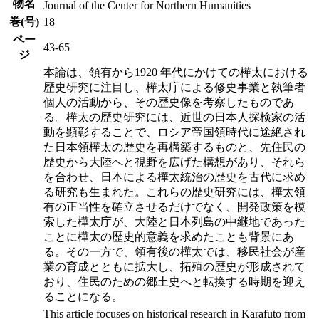
物名
Journal of the Center for Northern Humanities
巻(号)
18
ペー
43-65
ジ
本論は、領有から1920 年代にかけての樺太における
歴史研究に注目し、樺太庁による修史事業と執筆者
個人の活動から、その歴史像を考察したものであ
る。樺太の歴史研究には、近世の日本人探検家の活
動を顕彰することで、ロシア帝国領時代に途絶され
た日本領樺太の歴史を再構築するものと、先住民の
歴史から大陸へと視野を広げた構想があり、それら
を合わせ、日本による樺太統治の歴史を古代に求め
る研究も生まれた。これらの歴史研究には、樺太領
有の正当性を確立させるだけでなく、開発政策を模
索した樺太庁が、大陸と日本列島の中継地であった
ことに樺太の歴史的意義を求めたことも背景にあ
る。その一方で、領有後の樺太では、移民社会が産
業の育成とともに拡大し、拓殖の歴史が形成されて
おり、住民のための郷土史へと転換する時期を迎え
ることになる。
This article focuses on historical research in Karafuto from