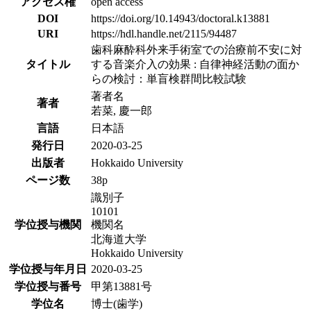
アクセス権
open access
DOI
https://doi.org/10.14943/doctoral.k13881
URI
https://hdl.handle.net/2115/94487
歯科麻酔科外来手術室での治療前不安に対
タイトル
する音楽介入の効果 : 自律神経活動の面か
らの検討：単盲検群間比較試験
著者名
著者
若菜, 慶一郎
言語
日本語
発行日
2020-03-25
出版者
Hokkaido University
ページ数
38p
識別子
10101
学位授与機関
機関名
北海道大学
Hokkaido University
学位授与年月日
2020-03-25
学位授与番号
甲第13881号
学位名
博士(歯学)