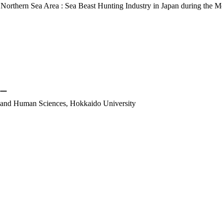
he Northern Sea Area : Sea Beast Hunting Industry in Japan during the
ー
s and Human Sciences, Hokkaido University