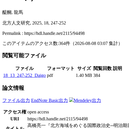
醍醐, 龍馬
北方人文研究, 2025, 18, 247-252
Permalink : https://hdl.handle.net/2115/94498
このアイテムのアクセス数:
364
件
（
2026-08-08
03:07 集計
）
閲覧可能ファイル
ファイル
フォーマット
サイズ
閲覧回数
説明
18_13_247-252_Daigo
pdf
1.40 MB
384
論文情報
ファイル出力
EndNote Basic出力
Mendeley出力
アクセス権
open access
URI
https://hdl.handle.net/2115/94498
高橋亮一『北方海域をめぐる国際政治史─明治期日
タイトル