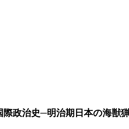
国際政治史─明治期日本の海獣猟