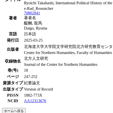
Ryoichi Takahashi, International Political History of t
e-Rad_Researcher
70802841
著者名
著者
醍醐, 龍馬
Daigo, Ryuma
言語
日本語
発行日
2025-03-25
北海道大学大学院文学研究院北方研究教育センタ
出版者
Center for Northern Humanities, Faculty of Humanitie
北方人文研究
収録物名
Journal of the Center for Northern Humanities
巻(号)
18
ページ
247-252
資源タイプ
紀要論文
出版タイプ
Version of Record
PISSN
1882-773X
NCID
AA12313676
ホームへ戻る