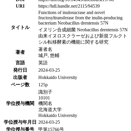
URI
https://hdl.handle.net/2115/94539
Functions of inulosucrase and novel
fructosyltransferase from the inulin-producing
bacterium Neobacillus drentensis 57N
タイトル
イヌリン合成細菌 Neobacillus drentensis 57N
由来イヌロスクラーゼおよび新規フルクト
シル転移酵素の機能に関する研究
著者名
著者
城戸, 悠輔
言語
英語
発行日
2024-03-25
出版者
Hokkaido University
ページ数
125p
識別子
10101
学位授与機関
機関名
北海道大学
Hokkaido University
学位授与年月日
2024-03-25
学位授与番号
甲第15766号