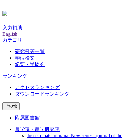
入力補助
English
カテゴリ
研究科等一覧
学位論文
紀要・学協会
ランキング
アクセスランキング
ダウンロードランキング
その他
附属図書館
農学院・農学研究院
Insecta matsumurana. New series : journal of the