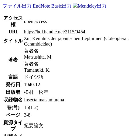
ファイル出力
EndNote Basic出力
Mendeley出力
アクセス
open access
権
URI
https://hdl.handle.net/2115/9454
Zur Kenntnis der japanischen Lepturinen (Coleoptera :
タイトル
Cerambicidae)
著者名
Matsushita, M.
著者
著者名
Tamanuki, K.
言語
ドイツ語
発行日
1940-12
出版者
松村 松年
収録物名
Insecta matsumurana
巻(号)
15(1-2)
ページ
3-8
資源タイ
紀要論文
プ