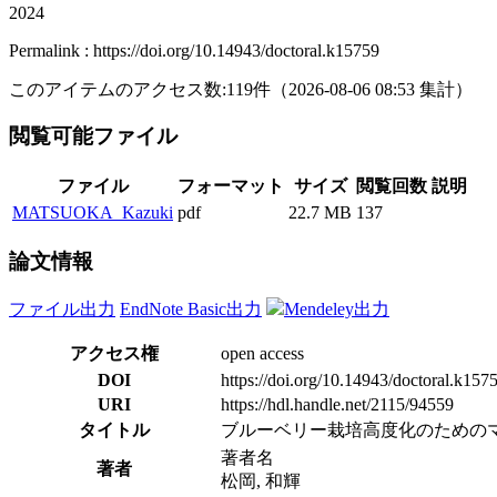
2024
Permalink : https://doi.org/10.14943/doctoral.k15759
このアイテムのアクセス数:
119
件
（
2026-08-06
08:53 集計
）
閲覧可能ファイル
ファイル
フォーマット
サイズ
閲覧回数
説明
MATSUOKA_Kazuki
pdf
22.7 MB
137
論文情報
ファイル出力
EndNote Basic出力
Mendeley出力
アクセス権
open access
DOI
https://doi.org/10.14943/doctoral.k157
URI
https://hdl.handle.net/2115/94559
タイトル
ブルーベリー栽培高度化のための
著者名
著者
松岡, 和輝