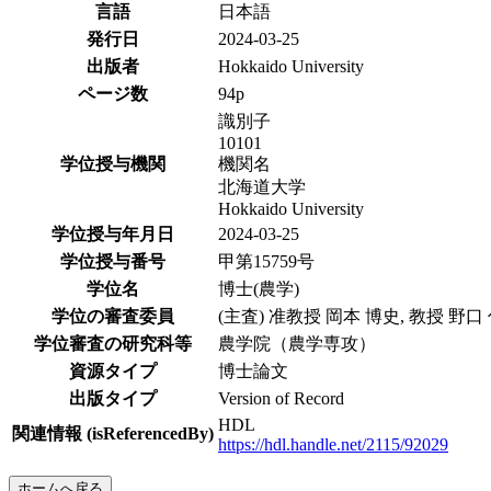
言語
日本語
発行日
2024-03-25
出版者
Hokkaido University
ページ数
94p
識別子
10101
学位授与機関
機関名
北海道大学
Hokkaido University
学位授与年月日
2024-03-25
学位授与番号
甲第15759号
学位名
博士(農学)
学位の審査委員
(主査) 准教授 岡本 博史, 教授 野
学位審査の研究科等
農学院（農学専攻）
資源タイプ
博士論文
出版タイプ
Version of Record
HDL
関連情報 (isReferencedBy)
https://hdl.handle.net/2115/92029
ホームへ戻る