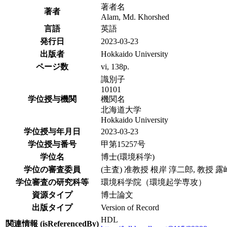
著者名
著者
Alam, Md. Khorshed
言語
英語
発行日
2023-03-23
出版者
Hokkaido University
ページ数
vi, 138p.
識別子
10101
学位授与機関
機関名
北海道大学
Hokkaido University
学位授与年月日
2023-03-23
学位授与番号
甲第15257号
学位名
博士(環境科学)
学位の審査委員
(主査) 准教授 根岸 淳二郎, 教授 
学位審査の研究科等
環境科学院（環境起学専攻）
資源タイプ
博士論文
出版タイプ
Version of Record
HDL
関連情報 (isReferencedBy)