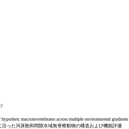
57
f hyporheic macroinvertebrates across multiple environmental gradients
に沿った河床飽和間隙水域無脊椎動物の構造および機能評価