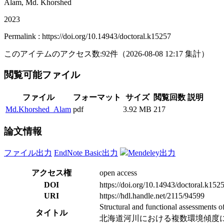
Alam, Md. Khorshed
2023
Permalink : https://doi.org/10.14943/doctoral.k15257
このアイテムのアクセス数:
92
件
（
2026-08-08
12:17 集計
）
閲覧可能ファイル
ファイル
フォーマット
サイズ
閲覧回数
説明
Md.Khorshed_Alam
pdf
3.92 MB
217
論文情報
ファイル出力
EndNote Basic出力
Mendeley出力
アクセス権
open access
DOI
https://doi.org/10.14943/doctoral.k152
URI
https://hdl.handle.net/2115/94599
Structural and functional assessments o
タイトル
北海道河川における複数環境傾度