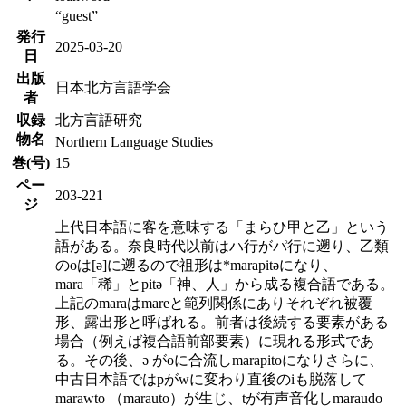
“guest”
発行
2025-03-20
日
出版
日本北方言語学会
者
収録
北方言語研究
物名
Northern Language Studies
巻(号)
15
ペー
203-221
ジ
上代日本語に客を意味する「まらひ甲と乙」という
語がある。奈良時代以前はハ行がパ行に遡り、乙類
のoは[ə]に遡るので祖形は*marapitəになり、
mara「稀」とpitə「神、人」から成る複合語である。
上記のmaraはmareと範列関係にありそれぞれ被覆
形、露出形と呼ばれる。前者は後続する要素がある
場合（例えば複合語前部要素）に現れる形式であ
る。その後、ə がoに合流しmarapitoになりさらに、
中古日本語ではpがwに変わり直後のiも脱落して
marawto （marauto）が生じ、tが有声音化しmaraudo