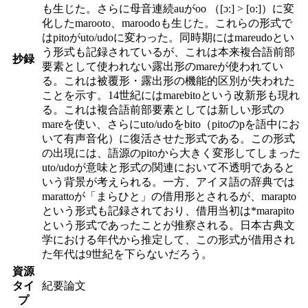
も生じた。さらに母音連続auがoo （[ɔ:] > [o:]）に変
化したmarooto、maroodoも生じた。これらの形式で
はpitoがuto/udoに変わった。同時期にはmareudoとい
う形式も記録されているが、これは本来複合語前部
抄録
要素として使われない露出形のmareが使われてい
る。これは被覆形・露出形の機能的区別が失われた
ことを示す。14世紀にはmarebitoという改新形も現れ
る。これは複合語前部要素としては新しい形式の
mareを使い、さらにuto/udoをbito（pitoのpを語中にお
いて有声音化）に復活させた形式である。この形式
の出現には、語源のpitoから大きく変形してしまった
uto/udoが意味と形式の関連において不透明であると
いう背景が考えられる。一方、アイヌ語の辞典では
marattoが「まらひと」の借用形とされるが、marapto
という形式も記録されており、借用当初は*marapito
という形式であったことが推察される。日本古典文
学における年代から推定して、この形式が借用され
た年代は9世紀を下らないだろう。
資源
タイ
紀要論文
プ