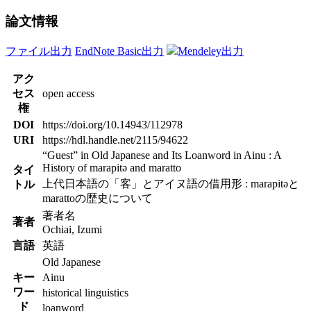
論文情報
ファイル出力
EndNote Basic出力
Mendeley出力
アク
セス
open access
権
DOI
https://doi.org/10.14943/112978
URI
https://hdl.handle.net/2115/94622
“Guest” in Old Japanese and Its Loanword in Ainu : A
History of marapitə and maratto
タイ
上代日本語の「客」とアイヌ語の借用形 : marapitəと
トル
marattoの歴史について
著者名
著者
Ochiai, Izumi
言語
英語
Old Japanese
キー
Ainu
ワー
historical linguistics
ド
loanword