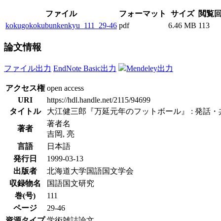
ファイル
フォーマット
サイズ
閲覧
kokugokokubunkenkyu_111_29-46
pdf
6.46 MB
113
論文情報
ファイル出力
EndNote Basic出力
Mendeley出力
アクセス権
open access
URI
https://hdl.handle.net/2115/94699
タイトル
大江健三郎『万延元年のフットボール』 : 発話
著者名
著者
吉岡, 亮
言語
日本語
発行日
1999-03-13
出版者
北海道大学国語国文学会
収録物名
国語国文研究
巻(号)
111
ページ
29-46
資源タイプ
学術雑誌論文