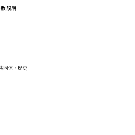
回数
説明
・共同体・歴史