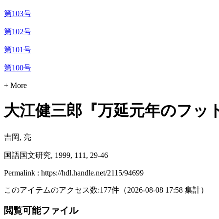
第103号
第102号
第101号
第100号
+ More
大江健三郎『万延元年のフット
吉岡, 亮
国語国文研究, 1999, 111, 29-46
Permalink : https://hdl.handle.net/2115/94699
このアイテムのアクセス数:
177
件
（
2026-08-08
17:58 集計
）
閲覧可能ファイル