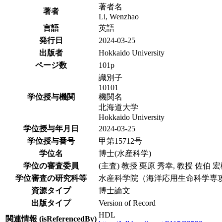
著者名
著者
Li, Wenzhao
言語
英語
発行日
2024-03-25
出版者
Hokkaido University
ページ数
101p
識別子
10101
学位授与機関
機関名
北海道大学
Hokkaido University
学位授与年月日
2024-03-25
学位授与番号
甲第15712号
学位名
博士(水産科学)
学位の審査委員
(主査) 教授 栗原 秀幸, 教授 佐伯 宏
学位審査の研究科等
水産科学院（海洋応用生命科学専
資源タイプ
博士論文
出版タイプ
Version of Record
HDL
関連情報 (isReferencedBy)