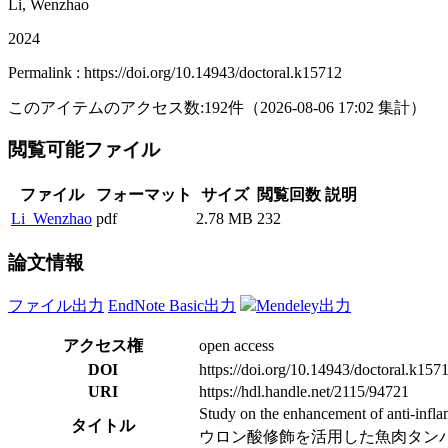
Li, Wenzhao
2024
Permalink : https://doi.org/10.14943/doctoral.k15712
このアイテムのアクセス数:
192
件
（
2026-08-06
17:02 集計
）
閲覧可能ファイル
ファイル
フォーマット
サイズ
閲覧回数
説明
Li_Wenzhao
pdf
2.78 MB
232
論文情報
ファイル出力
EndNote Basic出力
Mendeley出力
アクセス権
open access
DOI
https://doi.org/10.14943/doctoral.k157
URI
https://hdl.handle.net/2115/94721
Study on the enhancement of anti-inflam
タイトル
ウロン酸修飾を活用した魚肉タン