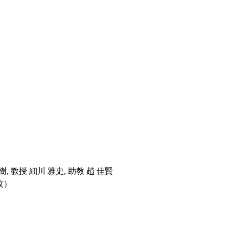
樹, 教授 細川 雅史, 助教 趙 佳賢
攻）