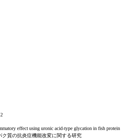
12
matory effect using uronic acid-type glycation in fish protein
パク質の抗炎症機能改変に関する研究