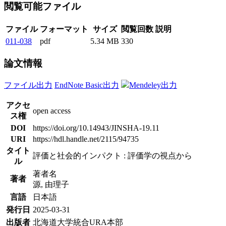
閲覧可能ファイル
ファイル
フォーマット
サイズ
閲覧回数
説明
011-038
pdf
5.34 MB
330
論文情報
ファイル出力
EndNote Basic出力
Mendeley出力
アクセ
open access
ス権
DOI
https://doi.org/10.14943/JINSHA-19.11
URI
https://hdl.handle.net/2115/94735
タイト
評価と社会的インパクト : 評価学の視点から
ル
著者名
著者
源, 由理子
言語
日本語
発行日
2025-03-31
出版者
北海道大学統合URA本部