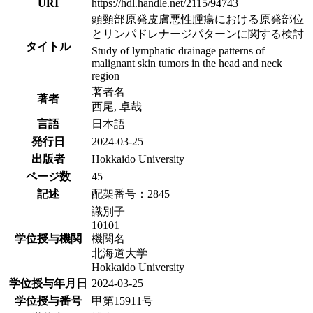
URI
https://hdl.handle.net/2115/94743
頭頸部原発皮膚悪性腫瘍における原発部位
とリンパドレナージパターンに関する検討
タイトル
Study of lymphatic drainage patterns of
malignant skin tumors in the head and neck
region
著者名
著者
西尾, 卓哉
言語
日本語
発行日
2024-03-25
出版者
Hokkaido University
ページ数
45
記述
配架番号：2845
識別子
10101
学位授与機関
機関名
北海道大学
Hokkaido University
学位授与年月日
2024-03-25
学位授与番号
甲第15911号