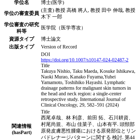
学位名
博士(医学)
(主査) 教授 高橋 將人, 教授 田中 伸哉, 教授
学位の審査委員
木下 一郎
学位審査の研究
医学院（医学専攻）
科等
資源タイプ
博士論文
出版タイプ
Version of Record
DOI
https://doi.org/10.1007/s10147-024-02487-2
Title
Takuya Nishio, Taku Maeda, Kosuke Ishikawa,
Naoki Murao, Kanako Fuyama,Yuhei
Yamamoto, Toshihiko Hayashi. Lymphatic
drainage patterns for malignant skin tumors in
the head and neck region: a single-center
retrospective study. International Journal of
Clinical Oncology, 29, 582–591 (2024)
Title
西尾卓哉、林 利彦、前田 拓、石川耕資、
村尾尚規、布山 佳菜子、山本有平. 頭頸部
関連情報
原発皮膚悪性腫瘍における原発部位とリン
(hasPart)
パドレナージパターンに関する 検討. 第44