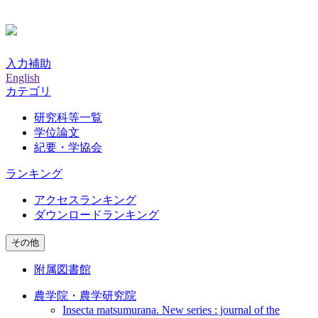
入力補助
English
カテゴリ
研究科等一覧
学位論文
紀要・学協会
ランキング
アクセスランキング
ダウンロードランキング
その他
附属図書館
農学院・農学研究院
Insecta matsumurana. New series : journal of the