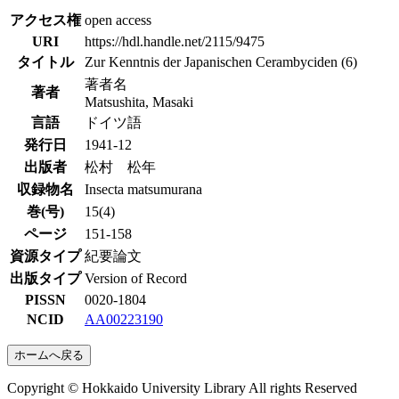
アクセス権
open access
URI
https://hdl.handle.net/2115/9475
タイトル
Zur Kenntnis der Japanischen Cerambyciden (6)
著者名
著者
Matsushita, Masaki
言語
ドイツ語
発行日
1941-12
出版者
松村 松年
収録物名
Insecta matsumurana
巻(号)
15(4)
ページ
151-158
資源タイプ
紀要論文
出版タイプ
Version of Record
PISSN
0020-1804
NCID
AA00223190
ホームへ戻る
Copyright © Hokkaido University Library All rights Reserved