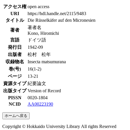
アクセス権
open access
URI
https://hdl.handle.net/2115/9483
タイトル
Die Rüsselkäfer auf den Micronesien
著者名
著者
Kono, Hiromichi
言語
ドイツ語
発行日
1942-09
出版者
松村 松年
収録物名
Insecta matsumurana
巻(号)
16(1-2)
ページ
13-21
資源タイプ
紀要論文
出版タイプ
Version of Record
PISSN
0020-1804
NCID
AA00223190
ホームへ戻る
Copyright © Hokkaido University Library All rights Reserved