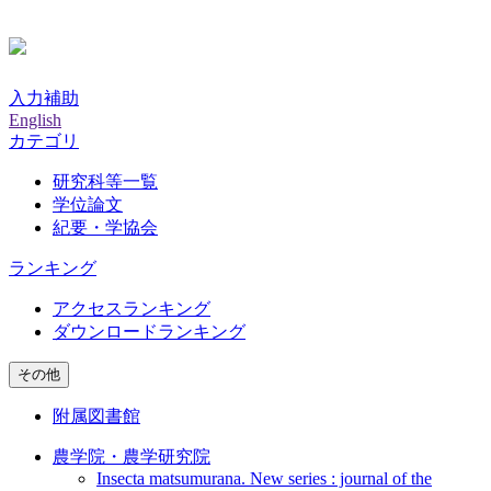
入力補助
English
カテゴリ
研究科等一覧
学位論文
紀要・学協会
ランキング
アクセスランキング
ダウンロードランキング
その他
附属図書館
農学院・農学研究院
Insecta matsumurana. New series : journal of the