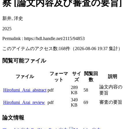
察 [論文内容及び審査の要旨]
新井, 洋史
2025
Permalink : https://hdl.handle.net/2115/94853
このアイテムのアクセス数:
168
件
（
2026-08-06
19:37 集計
）
閲覧可能ファイル
フォーマ
サイ
閲覧回
ファイル
説明
ット
ズ
数
論文内容の
289
Hirofumi_Arai_abstract
pdf
58
KB
要旨
349
審査の要旨
Hirofumi_Arai_review
pdf
69
KB
論文情報