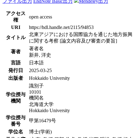
ファイル出力
EndNote Basic出力
Mendeley出力
アクセス
open access
権
URI
https://hdl.handle.net/2115/94853
北東アジアにおける国際協力を通じた地方振興
タイトル
に関する考察 [論文内容及び審査の要旨]
著者名
著者
新井, 洋史
言語
日本語
発行日
2025-03-25
出版者
Hokkaido University
識別子
10101
学位授与
機関名
機関
北海道大学
Hokkaido University
学位授与
甲第16479号
番号
学位名
博士(学術)