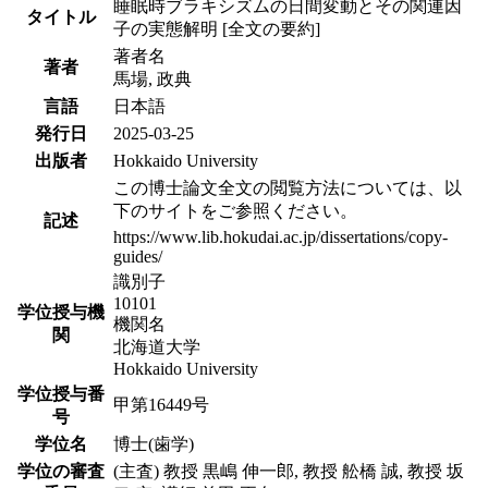
睡眠時ブラキシズムの日間変動とその関連因
タイトル
子の実態解明 [全文の要約]
著者名
著者
馬場, 政典
言語
日本語
発行日
2025-03-25
出版者
Hokkaido University
この博士論文全文の閲覧方法については、以
下のサイトをご参照ください。
記述
https://www.lib.hokudai.ac.jp/dissertations/copy-
guides/
識別子
10101
学位授与機
機関名
関
北海道大学
Hokkaido University
学位授与番
甲第16449号
号
学位名
博士(歯学)
学位の審査
(主査) 教授 黒嶋 伸一郎, 教授 舩橋 誠, 教授 坂