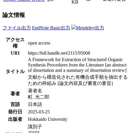
KB
論文情報
ファイル出力
EndNote Basic出力
Mendeley出力
アクセス
open access
権
URI
https://hdl.handle.net/2115/95008
A Framework for Extraction of Structured Organic
Synthesis Procedures from the Literature [an abstract
of dissertation and a summary of dissertation review]
タイトル
文献から構造化された有機合成手順を抽出する
ための枠組み [論文内容及び審査の要旨]
著者名
著者
町, 光二郎
言語
日本語
発行日
2025-03-25
出版者
Hokkaido University
識別子
10101