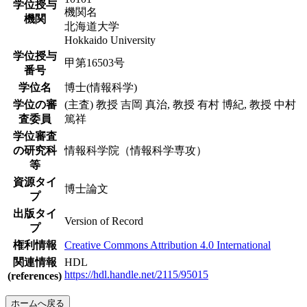
学位授与
機関名
機関
北海道大学
Hokkaido University
学位授与
甲第16503号
番号
学位名
博士(情報科学)
学位の審
(主査) 教授 吉岡 真治, 教授 有村 博紀, 教授 中村
査委員
篤祥
学位審査
の研究科
情報科学院（情報科学専攻）
等
資源タイ
博士論文
プ
出版タイ
Version of Record
プ
権利情報
Creative Commons Attribution 4.0 International
関連情報
HDL
https://hdl.handle.net/2115/95015
(references)
ホームへ戻る