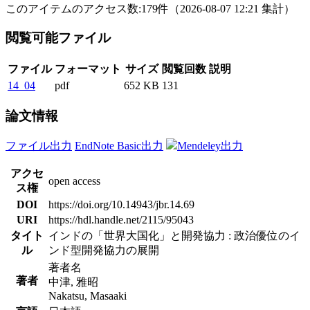
このアイテムのアクセス数:
179
件
（
2026-08-07
12:21 集計
）
閲覧可能ファイル
ファイル
フォーマット
サイズ
閲覧回数
説明
14_04
pdf
652 KB
131
論文情報
ファイル出力
EndNote Basic出力
Mendeley出力
アクセ
open access
ス権
DOI
https://doi.org/10.14943/jbr.14.69
URI
https://hdl.handle.net/2115/95043
タイト
インドの「世界大国化」と開発協力 : 政治優位のイ
ル
ンド型開発協力の展開
著者名
著者
中津, 雅昭
Nakatsu, Masaaki