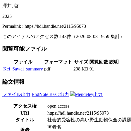
澤井, 啓
2025
Permalink : https://hdl.handle.net/2115/95073
このアイテムのアクセス数:
143
件
（
2026-08-08
19:59 集計
）
閲覧可能ファイル
ファイル
フォーマット
サイズ
閲覧回数
説明
Kei_Sawai_summary
pdf
298 KB
91
論文情報
ファイル出力
EndNote Basic出力
Mendeley出力
アクセス権
open access
URI
https://hdl.handle.net/2115/95073
タイトル
社会的受容性の高い野生動物保全の課題 
著者名
著者