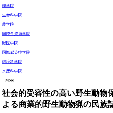
理学院
生命科学院
農学院
国際食資源学院
獣医学院
国際感染症学院
環境科学院
水産科学院
+ More
社会的受容性の高い野生動物保
よる商業的野生動物猟の民族誌