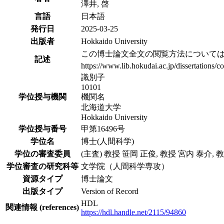
澤井, 啓
言語
日本語
発行日
2025-03-25
出版者
Hokkaido University
この博士論文全文の閲覧方法について
記述
https://www.lib.hokudai.ac.jp/dissertations/c
識別子
10101
学位授与機関
機関名
北海道大学
Hokkaido University
学位授与番号
甲第16496号
学位名
博士(人間科学)
学位の審査委員
(主査) 教授 笹岡 正俊, 教授 宮内 泰介,
学位審査の研究科等
文学院（人間科学専攻）
資源タイプ
博士論文
出版タイプ
Version of Record
HDL
関連情報 (references)
https://hdl.handle.net/2115/94860