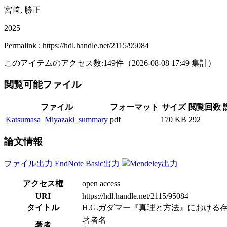
宮﨑, 勝正
2025
Permalink : https://hdl.handle.net/2115/95084
このアイテムのアクセス数:
149
件
（
2026-08-08
17:49 集計
）
閲覧可能ファイル
ファイル
フォーマット
サイズ
閲覧回数
Katsumasa_Miyazaki_summary
pdf
170 KB
292
論文情報
ファイル出力
EndNote Basic出力
Mendeley出力
アクセス権
open access
URI
https://hdl.handle.net/2115/95084
タイトル
H.G.ガダマー『真理と方法』における存
著者名
著者