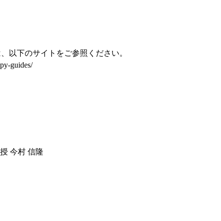
は、以下のサイトをご参照ください。
opy-guides/
教授 今村 信隆