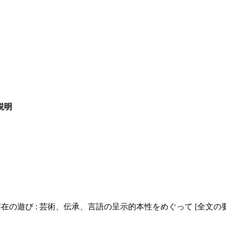
説明
在の遊び : 芸術、伝承、言語の呈示的本性をめぐって [全文の要