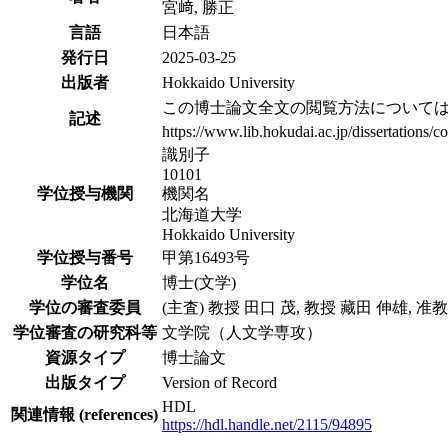
宮﨑, 勝正
言語
日本語
発行日
2025-03-25
出版者
Hokkaido University
この博士論文全文の閲覧方法について
記述
https://www.lib.hokudai.ac.jp/dissertations/c
識別子
10101
学位授与機関
機関名
北海道大学
Hokkaido University
学位授与番号
甲第16493号
学位名
博士(文学)
学位の審査委員
(主査) 教授 田口 茂, 教授 藏田 伸雄, 准
学位審査の研究科等
文学院（人文学専攻）
資源タイプ
博士論文
出版タイプ
Version of Record
HDL
関連情報 (references)
https://hdl.handle.net/2115/94895