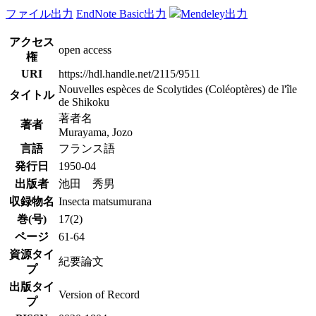
ファイル出力
EndNote Basic出力
Mendeley出力
アクセス
open access
権
URI
https://hdl.handle.net/2115/9511
Nouvelles espèces de Scolytides (Coléoptères) de l'île
タイトル
de Shikoku
著者名
著者
Murayama, Jozo
言語
フランス語
発行日
1950-04
出版者
池田 秀男
収録物名
Insecta matsumurana
巻(号)
17(2)
ページ
61-64
資源タイ
紀要論文
プ
出版タイ
Version of Record
プ