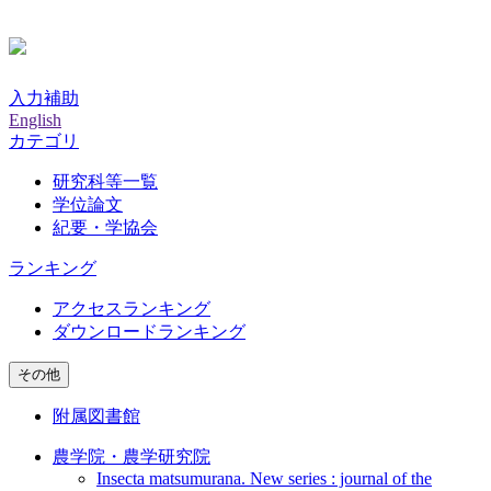
入力補助
English
カテゴリ
研究科等一覧
学位論文
紀要・学協会
ランキング
アクセスランキング
ダウンロードランキング
その他
附属図書館
農学院・農学研究院
Insecta matsumurana. New series : journal of the