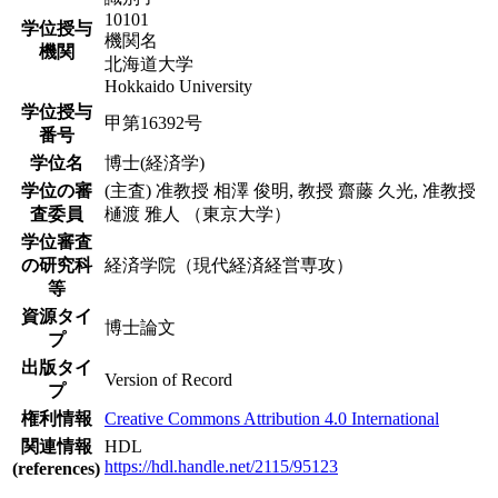
10101
学位授与
機関名
機関
北海道大学
Hokkaido University
学位授与
甲第16392号
番号
学位名
博士(経済学)
学位の審
(主査) 准教授 相澤 俊明, 教授 齋藤 久光, 准教授
査委員
樋渡 雅人 （東京大学）
学位審査
の研究科
経済学院（現代経済経営専攻）
等
資源タイ
博士論文
プ
出版タイ
Version of Record
プ
権利情報
Creative Commons Attribution 4.0 International
関連情報
HDL
https://hdl.handle.net/2115/95123
(references)