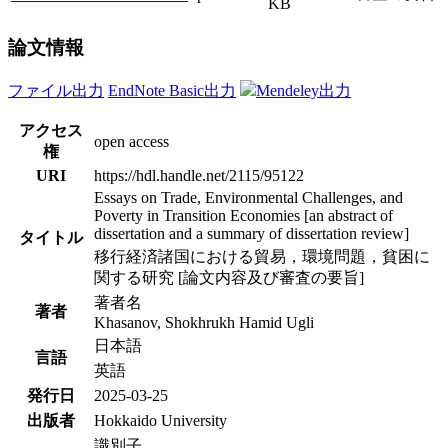
KB
論文情報
ファイル出力
EndNote Basic出力
Mendeley出力
アクセス
open access
権
URI
https://hdl.handle.net/2115/95122
Essays on Trade, Environmental Challenges, and
Poverty in Transition Economies [an abstract of
dissertation and a summary of dissertation review]
タイトル
移行経済諸国における貿易，環境問題，貧困に
関する研究 [論文内容及び審査の要旨]
著者名
著者
Khasanov, Shokhrukh Hamid Ugli
日本語
言語
英語
発行日
2025-03-25
出版者
Hokkaido University
識別子