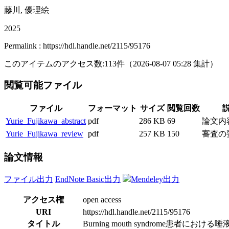
藤川, 優理絵
2025
Permalink : https://hdl.handle.net/2115/95176
このアイテムのアクセス数:
113
件
（
2026-08-07
05:28 集計
）
閲覧可能ファイル
ファイル
フォーマット
サイズ
閲覧回数
Yurie_Fujikawa_abstract
pdf
286 KB
69
論文内
Yurie_Fujikawa_review
pdf
257 KB
150
審査の
論文情報
ファイル出力
EndNote Basic出力
Mendeley出力
アクセス権
open access
URI
https://hdl.handle.net/2115/95176
タイトル
Burning mouth syndrome