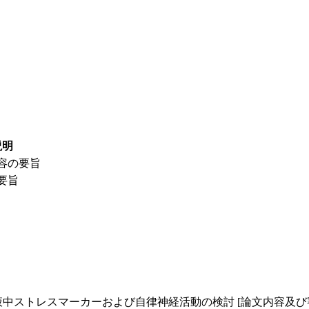
説明
容の要旨
要旨
患者における唾液中ストレスマーカーおよび自律神経活動の検討 [論文内容及