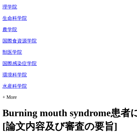
理学院
生命科学院
農学院
国際食資源学院
獣医学院
国際感染症学院
環境科学院
水産科学院
+ More
Burning mouth syn
[論文内容及び審査の要旨]