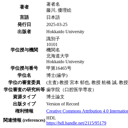
著者名
著者
藤川, 優理絵
言語
日本語
発行日
2025-03-25
出版者
Hokkaido University
識別子
10101
学位授与機関
機関名
北海道大学
Hokkaido University
学位授与番号
甲第16465号
学位名
博士(歯学)
学位の審査委員
(主査) 教授 宮本 郁也, 教授 舩橋 誠, 教
学位審査の研究科等
歯学院（口腔医学専攻）
資源タイプ
博士論文
出版タイプ
Version of Record
権利情報
Creative Commons Attribution 4.0 Internatio
HDL
関連情報 (references)
https://hdl.handle.net/2115/95179