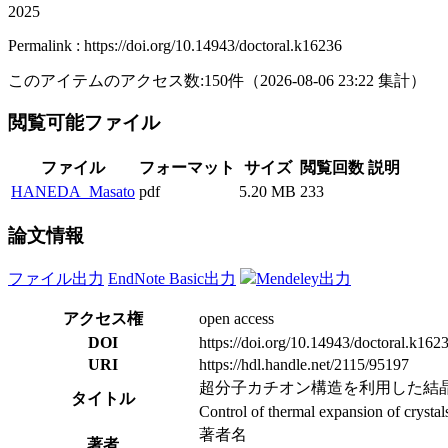
2025
Permalink : https://doi.org/10.14943/doctoral.k16236
このアイテムのアクセス数:
150
件
（
2026-08-06
23:22 集計
）
閲覧可能ファイル
ファイル
フォーマット
サイズ
閲覧回数
説明
HANEDA_Masato
pdf
5.20 MB
233
論文情報
ファイル出力
EndNote Basic出力
Mendeley出力
アクセス権
open access
DOI
https://doi.org/10.14943/doctoral.k162
URI
https://hdl.handle.net/2115/95197
超分子カチオン構造を利用した結
タイトル
Control of thermal expansion of crystal
著者名
著者