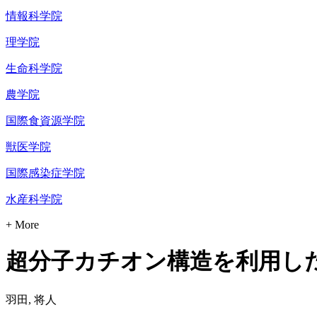
情報科学院
理学院
生命科学院
農学院
国際食資源学院
獣医学院
国際感染症学院
水産科学院
+ More
超分子カチオン構造を利用し
羽田, 将人