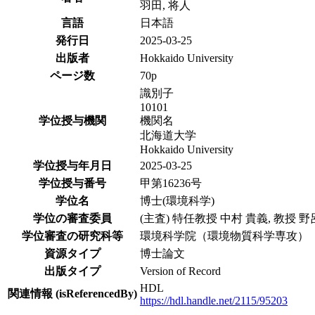
羽田, 将人
言語
日本語
発行日
2025-03-25
出版者
Hokkaido University
ページ数
70p
識別子
10101
学位授与機関
機関名
北海道大学
Hokkaido University
学位授与年月日
2025-03-25
学位授与番号
甲第16236号
学位名
博士(環境科学)
学位の審査委員
(主査) 特任教授 中村 貴義, 教授 野
学位審査の研究科等
環境科学院（環境物質科学専攻）
資源タイプ
博士論文
出版タイプ
Version of Record
HDL
関連情報 (isReferencedBy)
https://hdl.handle.net/2115/95203