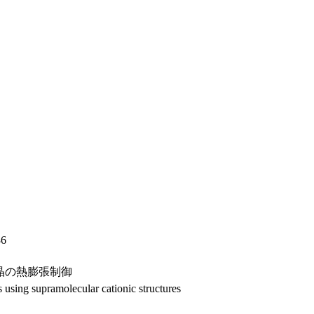
36
晶の熱膨張制御
s using supramolecular cationic structures