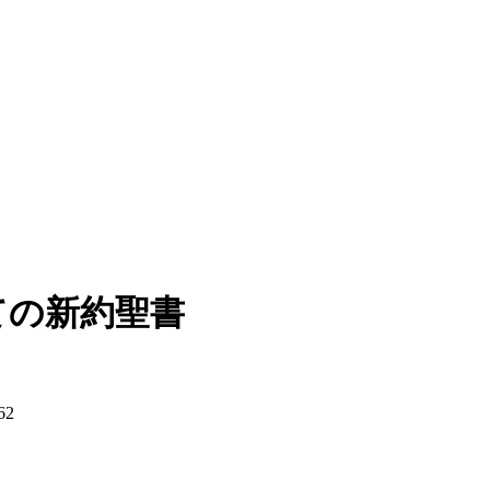
ての新約聖書
62