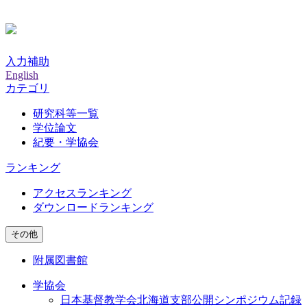
入力補助
English
カテゴリ
研究科等一覧
学位論文
紀要・学協会
ランキング
アクセスランキング
ダウンロードランキング
その他
附属図書館
学協会
日本基督教学会北海道支部公開シンポジウム記録