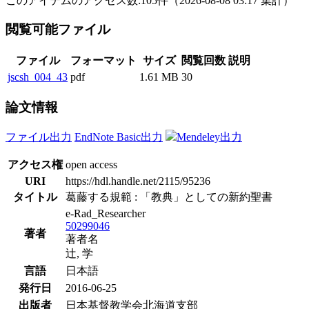
このアイテムのアクセス数:
105
件
（
2026-08-08
03:17 集計
）
閲覧可能ファイル
ファイル
フォーマット
サイズ
閲覧回数
説明
jscsh_004_43
pdf
1.61 MB
30
論文情報
ファイル出力
EndNote Basic出力
Mendeley出力
アクセス権
open access
URI
https://hdl.handle.net/2115/95236
タイトル
葛藤する規範 : 「教典」としての新約聖書
e-Rad_Researcher
50299046
著者
著者名
辻, 学
言語
日本語
発行日
2016-06-25
出版者
日本基督教学会北海道支部