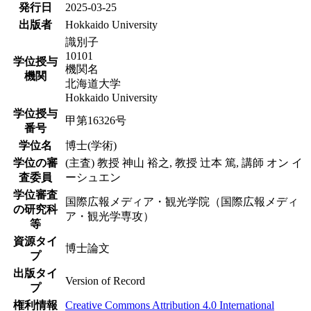
発行日
2025-03-25
出版者
Hokkaido University
識別子
10101
学位授与
機関名
機関
北海道大学
Hokkaido University
学位授与
甲第16326号
番号
学位名
博士(学術)
学位の審
(主査) 教授 神山 裕之, 教授 辻本 篤, 講師 オン イ
査委員
ーシュエン
学位審査
国際広報メディア・観光学院（国際広報メディ
の研究科
ア・観光学専攻）
等
資源タイ
博士論文
プ
出版タイ
Version of Record
プ
権利情報
Creative Commons Attribution 4.0 International