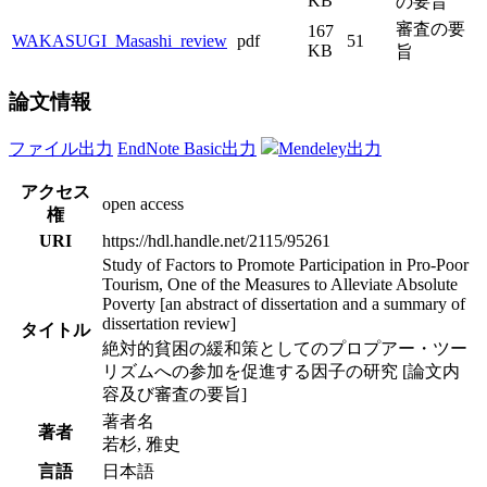
KB
の要旨
審査の要
167
WAKASUGI_Masashi_review
pdf
51
KB
旨
論文情報
ファイル出力
EndNote Basic出力
Mendeley出力
アクセス
open access
権
URI
https://hdl.handle.net/2115/95261
Study of Factors to Promote Participation in Pro-Poor
Tourism, One of the Measures to Alleviate Absolute
Poverty [an abstract of dissertation and a summary of
dissertation review]
タイトル
絶対的貧困の緩和策としてのプロプアー・ツー
リズムへの参加を促進する因子の研究 [論文内
容及び審査の要旨]
著者名
著者
若杉, 雅史
言語
日本語