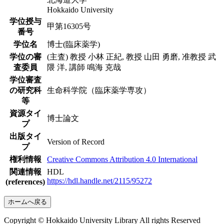
Hokkaido University
学位授与
甲第16305号
番号
学位名
博士(臨床薬学)
学位の審
(主査) 教授 小林 正紀, 教授 山田 勇磨, 准教授 武
査委員
隈 洋, 講師 鳴海 克哉
学位審査
の研究科
生命科学院（臨床薬学専攻）
等
資源タイ
博士論文
プ
出版タイ
Version of Record
プ
権利情報
Creative Commons Attribution 4.0 International
関連情報
HDL
https://hdl.handle.net/2115/95272
(references)
ホームへ戻る
Copyright © Hokkaido University Library All rights Reserved