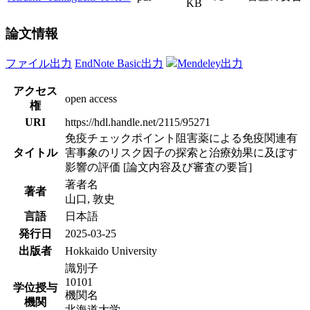
KB
論文情報
ファイル出力
EndNote Basic出力
Mendeley出力
アクセス
open access
権
URI
https://hdl.handle.net/2115/95271
免疫チェックポイント阻害薬による免疫関連有
タイトル
害事象のリスク因子の探索と治療効果に及ぼす
影響の評価 [論文内容及び審査の要旨]
著者名
著者
山口, 敦史
言語
日本語
発行日
2025-03-25
出版者
Hokkaido University
識別子
10101
学位授与
機関名
機関
北海道大学