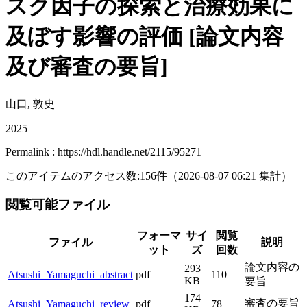
スク因子の探索と治療効果に
及ぼす影響の評価 [論文内容
及び審査の要旨]
山口, 敦史
2025
Permalink : https://hdl.handle.net/2115/95271
このアイテムのアクセス数:
156
件
（
2026-08-07
06:21 集計
）
閲覧可能ファイル
フォーマ
サイ
閲覧
ファイル
説明
ット
ズ
回数
論文内容の
293
Atsushi_Yamaguchi_abstract
pdf
110
KB
要旨
174
審査の要旨
Atsushi_Yamaguchi_review
pdf
78