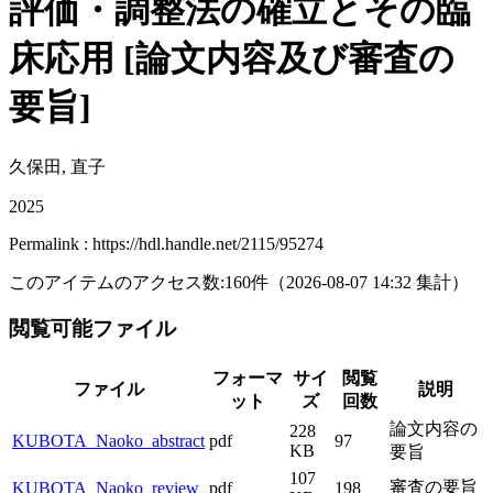
評価・調整法の確立とその臨
床応用 [論文内容及び審査の
要旨]
久保田, 直子
2025
Permalink : https://hdl.handle.net/2115/95274
このアイテムのアクセス数:
160
件
（
2026-08-07
14:32 集計
）
閲覧可能ファイル
フォーマ
サイ
閲覧
ファイル
説明
ット
ズ
回数
論文内容の
228
KUBOTA_Naoko_abstract
pdf
97
KB
要旨
107
審査の要旨
KUBOTA_Naoko_review
pdf
198