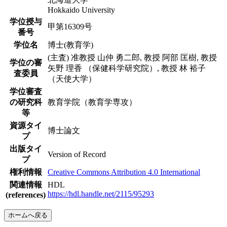
Hokkaido University
学位授与
甲第16309号
番号
学位名
博士(教育学)
(主査) 准教授 山仲 勇二郎, 教授 阿部 匡樹, 教授
学位の審
矢野 理香 （保健科学研究院）, 教授 林 裕子
査委員
（天使大学）
学位審査
の研究科
教育学院（教育学専攻）
等
資源タイ
博士論文
プ
出版タイ
Version of Record
プ
権利情報
Creative Commons Attribution 4.0 International
関連情報
HDL
https://hdl.handle.net/2115/95293
(references)
ホームへ戻る