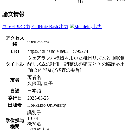
KB
論文情報
ファイル出力
EndNote Basic出力
Mendeley出力
アクセス
open access
権
URI
https://hdl.handle.net/2115/95274
ウェアラブル機器を用いた概日リズムと睡眠覚
タイトル
醒リズムの評価・調整法の確立とその臨床応用
[論文内容及び審査の要旨]
著者名
著者
久保田, 直子
言語
日本語
発行日
2025-03-25
出版者
Hokkaido University
識別子
10101
学位授与
機関名
機関
北海道大学