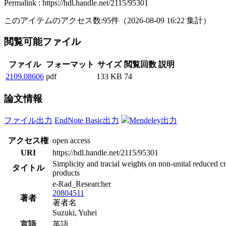
Permalink : https://hdl.handle.net/2115/95301
このアイテムのアクセス数:
95
件
（
2026-08-09
16:22 集計
）
閲覧可能ファイル
ファイル
フォーマット
サイズ
閲覧回数
説明
2109.08606
pdf
133 KB
74
論文情報
ファイル出力
EndNote Basic出力
Mendeley出力
アクセス権
open access
URI
https://hdl.handle.net/2115/95301
Simplicity and tracial weights on non-unital reduced c
タイトル
products
e-Rad_Researcher
20804511
著者
著者名
Suzuki, Yuhei
言語
英語