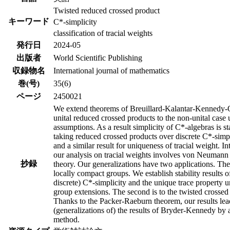
Twisted reduced crossed product
キーワード
C*-simplicity
classification of tracial weights
発行日
2024-05
出版者
World Scientific Publishing
収録物名
International journal of mathematics
巻(号)
35(6)
ページ
2450021
We extend theorems of Breuillard-Kalantar-Kennedy
unital reduced crossed products to the non-unital case
assumptions. As a result simplicity of C*-algebras is s
taking reduced crossed products over discrete C*-simp
and a similar result for uniqueness of tracial weight. Int
our analysis on tracial weights involves von Neumann
抄録
theory. Our generalizations have two applications. The f
locally compact groups. We establish stability results o
discrete) C*-simplicity and the unique trace property u
group extensions. The second is to the twisted crossed
Thanks to the Packer-Raeburn theorem, our results lea
(generalizations of) the results of Bryder-Kennedy by a
method.