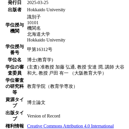
発行日
2025-03-25
出版者
Hokkaido University
識別子
10101
学位授与
機関名
機関
北海道大学
Hokkaido University
学位授与
甲第16312号
番号
学位名
博士(教育学)
学位の審
(主査) 准教授 加藤 弘通, 教授 安達 潤, 講師 大谷
査委員
和大, 教授 戸田 有一 （大阪教育大学）
学位審査
の研究科
教育学院（教育学専攻）
等
資源タイ
博士論文
プ
出版タイ
Version of Record
プ
権利情報
Creative Commons Attribution 4.0 International