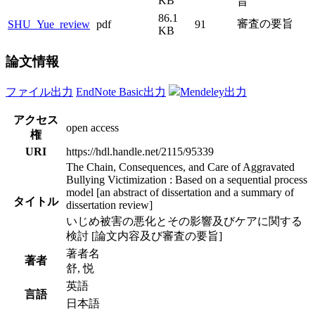
KB
旨
86.1
審査の要旨
SHU_Yue_review
pdf
91
KB
論文情報
ファイル出力
EndNote Basic出力
Mendeley出力
アクセス
open access
権
URI
https://hdl.handle.net/2115/95339
The Chain, Consequences, and Care of Aggravated
Bullying Victimization : Based on a sequential process
model [an abstract of dissertation and a summary of
タイトル
dissertation review]
いじめ被害の悪化とその影響及びケアに関する
検討 [論文内容及び審査の要旨]
著者名
著者
舒, 悦
英語
言語
日本語