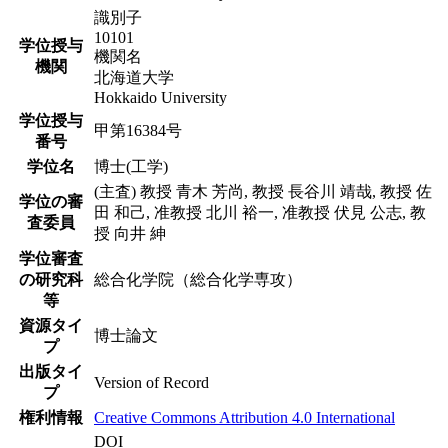
識別子
10101
学位授与
機関名
機関
北海道大学
Hokkaido University
学位授与
甲第16384号
番号
学位名
博士(工学)
(主査) 教授 青木 芳尚, 教授 長谷川 靖哉, 教授 佐
学位の審
田 和己, 准教授 北川 裕一, 准教授 伏見 公志, 教
査委員
授 向井 紳
学位審査
の研究科
総合化学院（総合化学専攻）
等
資源タイ
博士論文
プ
出版タイ
Version of Record
プ
権利情報
Creative Commons Attribution 4.0 International
DOI