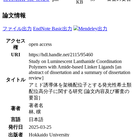
KB
論文情報
ファイル出力
EndNote Basic出力
Mendeley出力
アクセス
open access
権
URI
https://hdl.handle.net/2115/95460
Study on Luminescent Lanthanide Coordination
Polymers with Amide-based Linker Ligands [an
abstract of dissertation and a summary of dissertation
review]
タイトル
アミド誘導体を架橋配位子とする発光性希土類
配位高分子に関する研究 [論文内容及び審査の
要旨]
著者名
著者
林, 穣
言語
日本語
発行日
2025-03-25
出版者
Hokkaido University