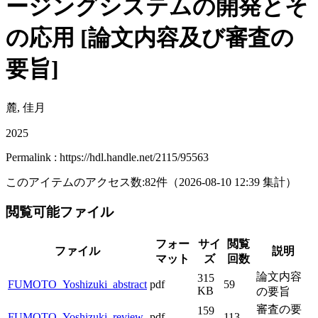
ージングシステムの開発とそ
の応用 [論文内容及び審査の
要旨]
麓, 佳月
2025
Permalink : https://hdl.handle.net/2115/95563
このアイテムのアクセス数:
82
件
（
2026-08-10
12:39 集計
）
閲覧可能ファイル
フォー
サイ
閲覧
ファイル
説明
マット
ズ
回数
論文内容
315
FUMOTO_Yoshizuki_abstract
pdf
59
KB
の要旨
審査の要
159
FUMOTO_Yoshizuki_review
pdf
113