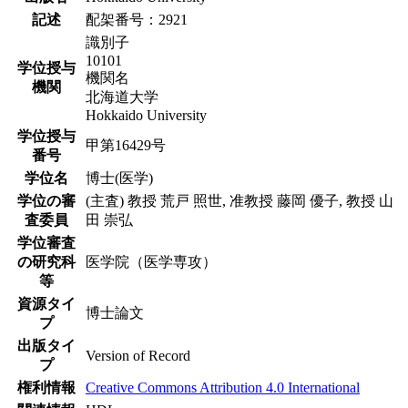
記述
配架番号：2921
識別子
10101
学位授与
機関名
機関
北海道大学
Hokkaido University
学位授与
甲第16429号
番号
学位名
博士(医学)
学位の審
(主査) 教授 荒戸 照世, 准教授 藤岡 優子, 教授 山
査委員
田 崇弘
学位審査
の研究科
医学院（医学専攻）
等
資源タイ
博士論文
プ
出版タイ
Version of Record
プ
権利情報
Creative Commons Attribution 4.0 International