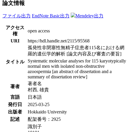
論文情報
ファイル出力
EndNote Basic出力
Mendeley出力
アクセス
open access
権
URI
https://hdl.handle.net/2115/95568
孤発性非閉塞性無精子症患者115名における網
羅的遺伝学的解析 [論文内容及び審査の要旨]
Systematic molecular analyses for 115 karyotypically
タイトル
normal men with isolated non-obstructive
azoospermia [an abstract of dissertation and a
summary of dissertation review]
著者名
著者
村西, 雄貴
言語
日本語
発行日
2025-03-25
出版者
Hokkaido University
記述
配架番号：2925
識別子