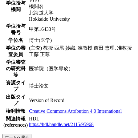
10101
学位授与
機関名
機関
北海道大学
Hokkaido University
学位授与
甲第16433号
番号
学位名
博士(医学)
学位の審
(主査) 教授 西尾 妙織, 准教授 前田 恵理, 准教授
査委員
工藤 正尊
学位審査
の研究科
医学院（医学専攻）
等
資源タイ
博士論文
プ
出版タイ
Version of Record
プ
権利情報
Creative Commons Attribution 4.0 International
関連情報
HDL
https://hdl.handle.net/2115/95968
(references)
ホームへ戻る