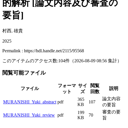
的解析 [論文内容及び審査の
要旨]
村西, 雄貴
2025
Permalink : https://hdl.handle.net/2115/95568
このアイテムのアクセス数:
104
件
（
2026-08-09
08:56 集計
）
閲覧可能ファイル
フォーマ
サイ
閲覧
ファイル
説明
ット
ズ
回数
論文内容
365
MURANISHI_Yuki_abstract
pdf
107
KB
の要旨
審査の要
199
MURANISHI_Yuki_review
pdf
70
KB
旨