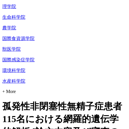
理学院
生命科学院
農学院
国際食資源学院
獣医学院
国際感染症学院
環境科学院
水産科学院
+ More
孤発性非閉塞性無精子症患者
115名における網羅的遺伝学