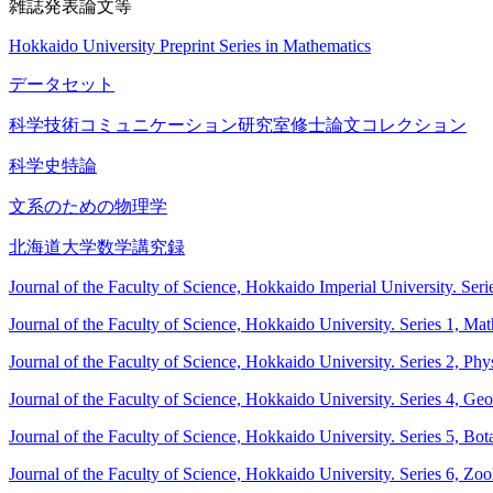
雑誌発表論文等
Hokkaido University Preprint Series in Mathematics
データセット
科学技術コミュニケーション研究室修士論文コレクション
科学史特論
文系のための物理学
北海道大学数学講究録
Journal of the Faculty of Science, Hokkaido Imperial University. Ser
Journal of the Faculty of Science, Hokkaido University. Series 1, Ma
Journal of the Faculty of Science, Hokkaido University. Series 2, Phy
Journal of the Faculty of Science, Hokkaido University. Series 4, G
Journal of the Faculty of Science, Hokkaido University. Series 5, Bot
Journal of the Faculty of Science, Hokkaido University. Series 6, Zo