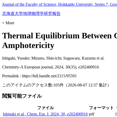
Journal of the Faculty of Science, Hokkaido University. Series 7, Ge
北海道大学地球物理学研究報告
+ More
Thermal Equilibrium Between Q
Amphotericity
Ishigaki, Yusuke; Mizuno, Shin-ichi; Sugawara, Kazuma et al.
Chemistry-A European journal, 2024, 30(35), e202400916
Permalink : https://hdl.handle.net/2115/95591
このアイテムのアクセス数:
105
件
（
2026-08-07
12:37 集計
）
閲覧可能ファイル
ファイル
フォーマット
Ishigaki et al., Chem. Eur. J. 2024, 30, e202400916
pdf