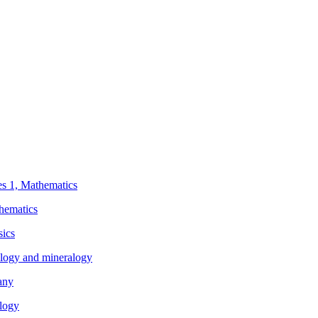
ies 1, Mathematics
thematics
sics
eology and mineralogy
any
ology