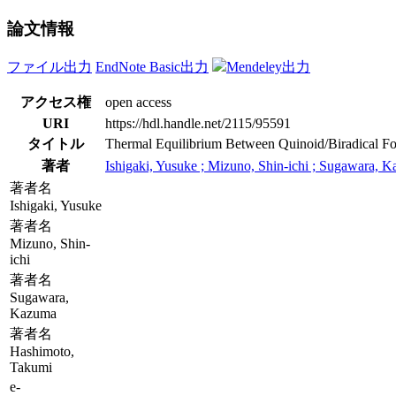
論文情報
ファイル出力
EndNote Basic出力
Mendeley出力
アクセス権
open access
URI
https://hdl.handle.net/2115/95591
タイトル
Thermal Equilibrium Between Quinoid/Biradical F
著者
Ishigaki, Yusuke ; Mizuno, Shin-ichi ; Sugawara, K
著者名
Ishigaki, Yusuke
著者名
Mizuno, Shin-
ichi
著者名
Sugawara,
Kazuma
著者名
Hashimoto,
Takumi
e-