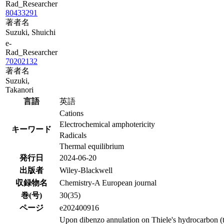
Rad_Researcher
80433291
著者名
Suzuki, Shuichi
e-
Rad_Researcher
70202132
著者名
Suzuki,
Takanori
言語
英語
Cations
Electrochemical amphotericity
キーワード
Radicals
Thermal equilibrium
発行日
2024-06-20
出版者
Wiley-Blackwell
収録物名
Chemistry-A European journal
巻(号)
30(35)
ページ
e202400916
Upon dibenzo annulation on Thiele's hydrocarbon (te