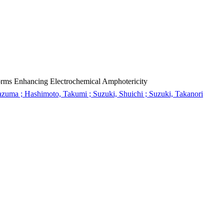
orms Enhancing Electrochemical Amphotericity
azuma ; Hashimoto, Takumi ; Suzuki, Shuichi ; Suzuki, Takanori