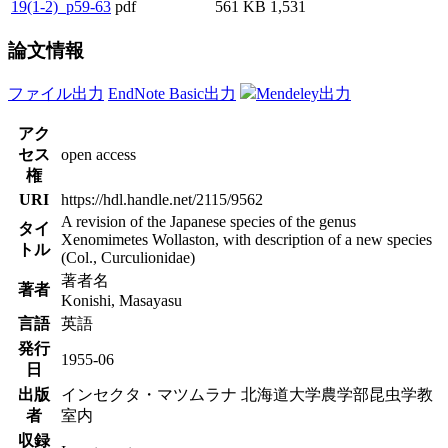
19(1-2)_p59-63
pdf
561 KB
1,531
論文情報
ファイル出力
EndNote Basic出力
Mendeley出力
アク
セス
open access
権
URI
https://hdl.handle.net/2115/9562
A revision of the Japanese species of the genus
タイ
Xenomimetes Wollaston, with description of a new species
トル
(Col., Curculionidae)
著者名
著者
Konishi, Masayasu
言語
英語
発行
1955-06
日
出版
インセクタ・マツムラナ 北海道大学農学部昆虫学教
者
室内
収録