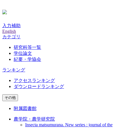
入力補助
English
カテゴリ
研究科等一覧
学位論文
紀要・学協会
ランキング
アクセスランキング
ダウンロードランキング
その他
附属図書館
農学院・農学研究院
Insecta matsumurana. New series : journal of the