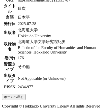
URI
https://hdl.handle.net/2115/95787
タイト
目次
ル
言語
日本語
発行日
2025-07-28
北海道大学
出版者
Hokkaido University
北海道大学文学研究院紀要
収録物
Bulletin of the Faculty of Humanities and Human
名
Sciences, Hokkaido University
巻(号)
176
資源タ
その他
イプ
出版タ
Not Applicable (or Unknown)
イプ
PISSN
2434-9771
ホームへ戻る
Copyright © Hokkaido University Library All rights Reserved