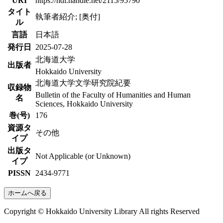
URI
https://hdl.handle.net/2115/95790
タイト
執筆者紹介; [奥付]
ル
言語
日本語
発行日
2025-07-28
北海道大学
出版者
Hokkaido University
北海道大学文学研究院紀要
収録物
Bulletin of the Faculty of Humanities and Human
名
Sciences, Hokkaido University
巻(号)
176
資源タ
その他
イプ
出版タ
Not Applicable (or Unknown)
イプ
PISSN
2434-9771
ホームへ戻る
Copyright © Hokkaido University Library All rights Reserved