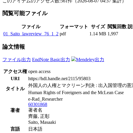
このアイテムのアクセス数:
561
件
（
2026-08-07
04:37 集計
）
閲覧可能ファイル
ファイル
フォーマット
サイズ
閲覧回数
説
01_Saito_lawreview_76_1_2
pdf
1.14 MB
1,997
論文情報
ファイル出力
EndNote Basic出力
Mendeley出力
アクセス権
open access
URI
https://hdl.handle.net/2115/95803
外国人の人権とマクリーン判決 : 出入国管理の
タイトル
Human Rights of Foreigners and the McLean Case
e-Rad_Researcher
60301868
著者名
著者
齊藤, 正彰
Saito, Masaaki
言語
日本語