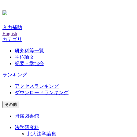
入力補助
English
カテゴリ
研究科等一覧
学位論文
紀要・学協会
ランキング
アクセスランキング
ダウンロードランキング
その他
附属図書館
法学研究科
北大法学論集