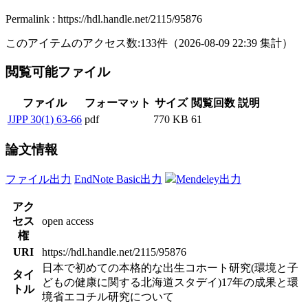
Permalink : https://hdl.handle.net/2115/95876
このアイテムのアクセス数:
133
件
（
2026-08-09
22:39 集計
）
閲覧可能ファイル
ファイル
フォーマット
サイズ
閲覧回数
説明
JJPP 30(1) 63-66
pdf
770 KB
61
論文情報
ファイル出力
EndNote Basic出力
Mendeley出力
アク
セス
open access
権
URI
https://hdl.handle.net/2115/95876
日本で初めての本格的な出生コホート研究(環境と子
タイ
どもの健康に関する北海道スタデイ)17年の成果と環
トル
境省エコチル研究について