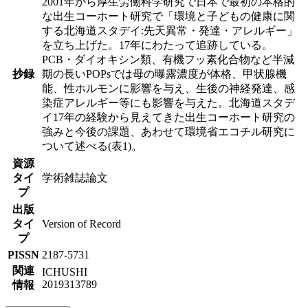
2001年から厚生労働科学研究で日本で最初の本格的
な出生コーホート研究で「環境と子どもの健康に関
する北海道スタデイ:先天異常・発達・アレルギー」
を立ち上げた。17年にわたって追跡している。
PCB・ダイオキシン類、有機フッ素化合物など半減
抄録
期の長いPOPsでは母の曝露濃度が体格、甲状腺機
能、性ホルモンに影響を与え、生後の神経発達、感
染症アレルギー等にも影響を与えた。北海道スタデ
イ17年の経験から見えてきた出生コーホート研究の
強みと今後の課題、あわせて環境省エコチル研究に
ついて述べる(表1)。
資源
タイ
学術雑誌論文
プ
出版
タイ
Version of Record
プ
PISSN
2187-5731
関連
ICHUSHI
2019313789
情報