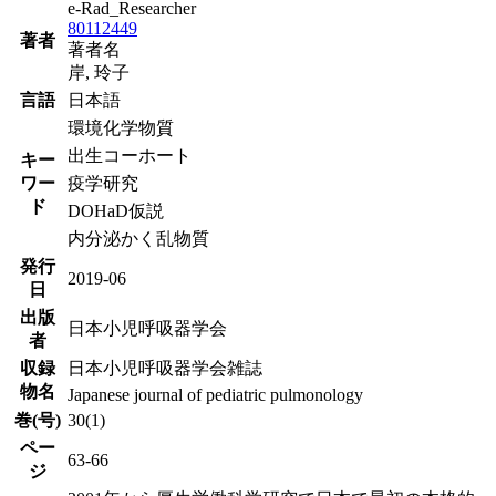
e-Rad_Researcher
80112449
著者
著者名
岸, 玲子
言語
日本語
環境化学物質
出生コーホート
キー
ワー
疫学研究
ド
DOHaD仮説
内分泌かく乱物質
発行
2019-06
日
出版
日本小児呼吸器学会
者
収録
日本小児呼吸器学会雑誌
物名
Japanese journal of pediatric pulmonology
巻(号)
30(1)
ペー
63-66
ジ