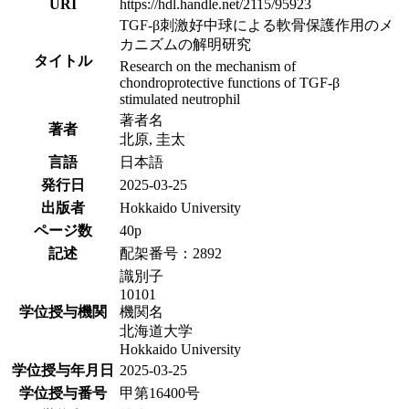
URI
https://hdl.handle.net/2115/95923
TGF-β刺激好中球による軟骨保護作用のメ
カニズムの解明研究
タイトル
Research on the mechanism of
chondroprotective functions of TGF-β
stimulated neutrophil
著者名
著者
北原, 圭太
言語
日本語
発行日
2025-03-25
出版者
Hokkaido University
ページ数
40p
記述
配架番号：2892
識別子
10101
学位授与機関
機関名
北海道大学
Hokkaido University
学位授与年月日
2025-03-25
学位授与番号
甲第16400号