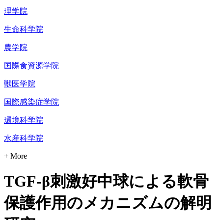
理学院
生命科学院
農学院
国際食資源学院
獣医学院
国際感染症学院
環境科学院
水産科学院
+ More
TGF-β刺激好中球による軟骨
保護作用のメカニズムの解明