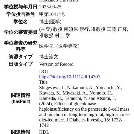
学位授与年月日
2025-03-25
学位授与番号
甲第16414号
学位名
博士(医学)
(主査) 教授 南須原 康行, 准教授 工藤 正尊,
学位の審査委員
准教授 村上 学
学位審査の研究
医学院（医学専攻）
科等
資源タイプ
博士論文
出版タイプ
Version of Record
DOI
https://doi.org/10.1111/jdi.14307
Title
Shigesawa, I., Nakamura, A., Yamauchi, Y.,
Kawata, S., Miyazaki, A., Nomoto, H.,
関連情報
Kameda, H., Terauchi, Y. and Atsumi, T.
(hasPart)
(2024), Effects of glucokinase
haploinsufficiency on the pancreatic β-cell mass
and function of long-term high-fat, high-sucrose
diet-fed mice. J Diabetes Investig, 15: 1732-
1742
関連情報
HDL