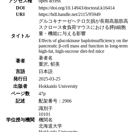
アクセス権
open access
DOI
https://doi.org/10.14943/doctoral.k16414
URI
https://hdl.handle.net/2115/95949
グルコキナーゼヘテロ欠損が長期高脂肪高
スクロース食負荷マウスにおける膵β細胞
量・機能に与える影響
タイトル
Effects of glucokinase haploinsufficiency on the
pancreatic β-cell mass and function in long-term
high-fat, high-sucrose diet-fed mice
著者名
著者
重沢, 郁美
言語
日本語
発行日
2025-03-25
出版者
Hokkaido University
ページ数
47p
記述
配架番号：2906
識別子
10101
学位授与機関
機関名
北海道大学
Hokkaido University