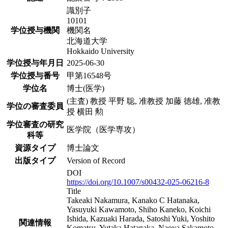
識別子
10101
学位授与機関
機関名
北海道大学
Hokkaido University
学位授与年月日
2025-06-30
学位授与番号
甲第16548号
学位名
博士(医学)
(主査) 教授 平野 聡, 准教授 加藤 徳雄, 准教
学位の審査委員
授 横田 勲
学位審査の研究
医学院（医学専攻）
科等
資源タイプ
博士論文
出版タイプ
Version of Record
DOI
https://doi.org/10.1007/s00432-025-06216-8
Title
Takeaki Nakamura, Kanako C Hatanaka,
Yasuyuki Kawamoto, Shiho Kaneko, Koichi
Ishida, Kazuaki Harada, Satoshi Yuki, Yoshito
関連情報
Komatsu, Yutaka Hatanaka, Naoya Sakamoto.