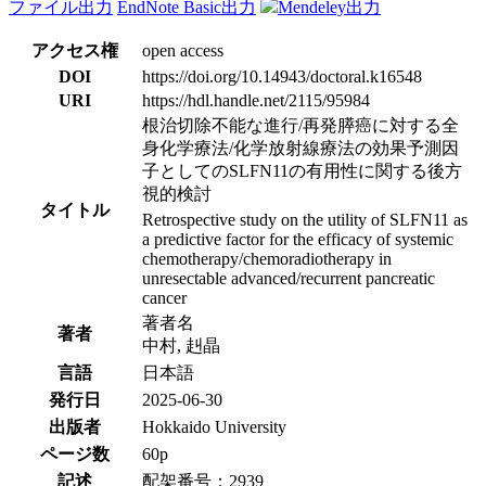
ファイル出力
EndNote Basic出力
Mendeley出力
アクセス権
open access
DOI
https://doi.org/10.14943/doctoral.k16548
URI
https://hdl.handle.net/2115/95984
根治切除不能な進行/再発膵癌に対する全
身化学療法/化学放射線療法の効果予測因
子としてのSLFN11の有用性に関する後方
視的検討
タイトル
Retrospective study on the utility of SLFN11 as
a predictive factor for the efficacy of systemic
chemotherapy/chemoradiotherapy in
unresectable advanced/recurrent pancreatic
cancer
著者名
著者
中村, 赳晶
言語
日本語
発行日
2025-06-30
出版者
Hokkaido University
ページ数
60p
記述
配架番号：2939